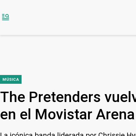
MÚSICA
The Pretenders vuelv
en el Movistar Arena
La icónica banda liderada por Chrissie Hy