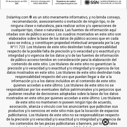
DolarHoy.com ® es un sitio meramente informativo, y no brinda consejo,
recomendación, asesoramiento o invitación de ningún tipo, ni de
ninguna clase o naturaleza, para realizar actos y/u operaciones de
cualquier tipo, clase o naturaleza. Las fuentes de información aquí
citadas son de público acceso. Los cuadros mostrados en este sitio son
elaborados sobre la base de los datos de público acceso que en cada
caso se indica, y constituyen propiedad intelectual amparada por la Ley
N°11.723. Los titulares de este sitio deslindan toda responsabilidad
respecto de la posible falta de precisión y/o veracidad y/o exactitud y/o
integridad y/o vigencia de los datos y/o de las fuentes de información
de público acceso tenidos en consideración para la elaboración del
contenido de este sitio. Los titulares de este sitio no garantizan la
precisión y/o veracidad y/o exactitud y/o integridad y/o vigencia de los
datos mostrados en este sitio. Los titulares de este sitio deslindan toda
responsabilidad respecto del uso que puedan llegar a dar a la
información y/o a los datos incluídos en el contenido de este sitio
quienes accedan a este último. Los titulares de este sitio no se
responabilizan por los eventuales daños patrimoniales y/o perjuicios que
pudieren resultar de decisiones adoptadas sobre la base de los datos
mostrados en este sitio por quienes accedan a este último. Los titulares
de este sitio no mantienen ni poseen ningún tipo de acuerdo,
asociación, alianza o vínculo con los anunciantes que publicitan sus
productos y/o servicios en este sitio más que la locación de espacios
publicitarios. Los titulares de este sitio no se responsabilizan respecto
de la precisión y/o veracidad y/o exactitud y/o integridad y/o vigencia de
los contenidos de las piezas publicitarias o banners, por lo que tales