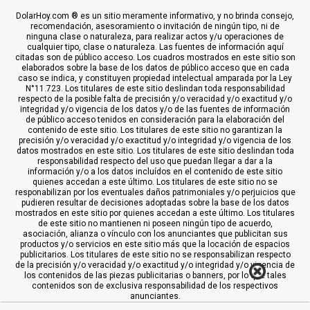
DolarHoy.com ® es un sitio meramente informativo, y no brinda consejo,
recomendación, asesoramiento o invitación de ningún tipo, ni de
ninguna clase o naturaleza, para realizar actos y/u operaciones de
cualquier tipo, clase o naturaleza. Las fuentes de información aquí
citadas son de público acceso. Los cuadros mostrados en este sitio son
elaborados sobre la base de los datos de público acceso que en cada
caso se indica, y constituyen propiedad intelectual amparada por la Ley
N°11.723. Los titulares de este sitio deslindan toda responsabilidad
respecto de la posible falta de precisión y/o veracidad y/o exactitud y/o
integridad y/o vigencia de los datos y/o de las fuentes de información
de público acceso tenidos en consideración para la elaboración del
contenido de este sitio. Los titulares de este sitio no garantizan la
precisión y/o veracidad y/o exactitud y/o integridad y/o vigencia de los
datos mostrados en este sitio. Los titulares de este sitio deslindan toda
responsabilidad respecto del uso que puedan llegar a dar a la
información y/o a los datos incluídos en el contenido de este sitio
quienes accedan a este último. Los titulares de este sitio no se
responabilizan por los eventuales daños patrimoniales y/o perjuicios que
pudieren resultar de decisiones adoptadas sobre la base de los datos
mostrados en este sitio por quienes accedan a este último. Los titulares
de este sitio no mantienen ni poseen ningún tipo de acuerdo,
asociación, alianza o vínculo con los anunciantes que publicitan sus
productos y/o servicios en este sitio más que la locación de espacios
publicitarios. Los titulares de este sitio no se responsabilizan respecto
de la precisión y/o veracidad y/o exactitud y/o integridad y/o vigencia de
los contenidos de las piezas publicitarias o banners, por lo que tales
contenidos son de exclusiva responsabilidad de los respectivos
anunciantes.