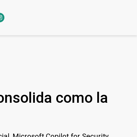
onsolida como la
al, Microsoft Copilot for Security.