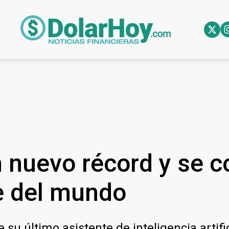
 nuevo récord y se c
 del mundo
u último asistente de inteligencia artifici