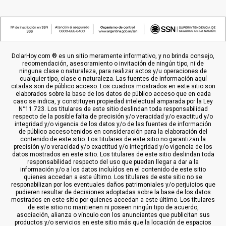
DolarHoy.com ® es un sitio meramente informativo, y no brinda consejo,
recomendación, asesoramiento o invitación de ningún tipo, ni de
ninguna clase o naturaleza, para realizar actos y/u operaciones de
cualquier tipo, clase o naturaleza. Las fuentes de información aquí
citadas son de público acceso. Los cuadros mostrados en este sitio son
elaborados sobre la base de los datos de público acceso que en cada
caso se indica, y constituyen propiedad intelectual amparada por la Ley
N°11.723. Los titulares de este sitio deslindan toda responsabilidad
respecto de la posible falta de precisión y/o veracidad y/o exactitud y/o
integridad y/o vigencia de los datos y/o de las fuentes de información
de público acceso tenidos en consideración para la elaboración del
contenido de este sitio. Los titulares de este sitio no garantizan la
precisión y/o veracidad y/o exactitud y/o integridad y/o vigencia de los
datos mostrados en este sitio. Los titulares de este sitio deslindan toda
responsabilidad respecto del uso que puedan llegar a dar a la
información y/o a los datos incluídos en el contenido de este sitio
quienes accedan a este último. Los titulares de este sitio no se
responabilizan por los eventuales daños patrimoniales y/o perjuicios que
pudieren resultar de decisiones adoptadas sobre la base de los datos
mostrados en este sitio por quienes accedan a este último. Los titulares
de este sitio no mantienen ni poseen ningún tipo de acuerdo,
asociación, alianza o vínculo con los anunciantes que publicitan sus
productos y/o servicios en este sitio más que la locación de espacios