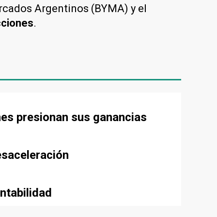
ercados Argentinos (BYMA) y el
cciones
.
nes presionan sus ganancias
esaceleración
ntabilidad