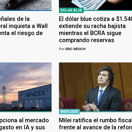
DÓLAR BLUE
eñales de la
El dólar blue cotiza a $1.54
al inquieta a Wall
extiende su racha bajista
nta el riesgo de
mientras el BCRA sigue
comprando reservas
Por
ERIC NESICH
MERCADO
pciona al mercado
Milei ratifica el rumbo fisca
 gasto en IA y sus
frente al avance de la refo