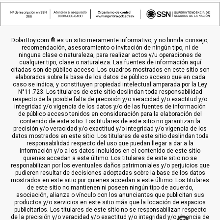
DolarHoy.com ® es un sitio meramente informativo, y no brinda consejo,
recomendación, asesoramiento o invitación de ningún tipo, ni de
ninguna clase o naturaleza, para realizar actos y/u operaciones de
cualquier tipo, clase o naturaleza. Las fuentes de información aquí
citadas son de público acceso. Los cuadros mostrados en este sitio son
elaborados sobre la base de los datos de público acceso que en cada
caso se indica, y constituyen propiedad intelectual amparada por la Ley
N°11.723. Los titulares de este sitio deslindan toda responsabilidad
respecto de la posible falta de precisión y/o veracidad y/o exactitud y/o
integridad y/o vigencia de los datos y/o de las fuentes de información
de público acceso tenidos en consideración para la elaboración del
contenido de este sitio. Los titulares de este sitio no garantizan la
precisión y/o veracidad y/o exactitud y/o integridad y/o vigencia de los
datos mostrados en este sitio. Los titulares de este sitio deslindan toda
responsabilidad respecto del uso que puedan llegar a dar a la
información y/o a los datos incluídos en el contenido de este sitio
quienes accedan a este último. Los titulares de este sitio no se
responabilizan por los eventuales daños patrimoniales y/o perjuicios que
pudieren resultar de decisiones adoptadas sobre la base de los datos
mostrados en este sitio por quienes accedan a este último. Los titulares
de este sitio no mantienen ni poseen ningún tipo de acuerdo,
asociación, alianza o vínculo con los anunciantes que publicitan sus
productos y/o servicios en este sitio más que la locación de espacios
publicitarios. Los titulares de este sitio no se responsabilizan respecto
de la precisión y/o veracidad y/o exactitud y/o integridad y/o vigencia de