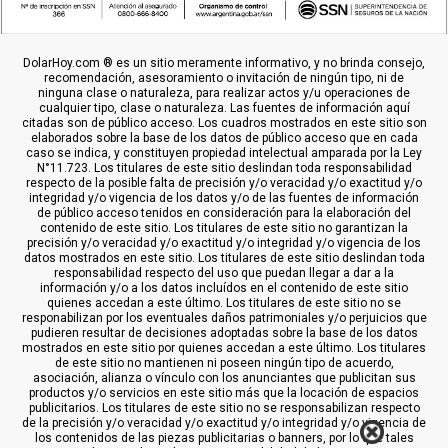
DolarHoy.com ® es un sitio meramente informativo, y no brinda consejo,
recomendación, asesoramiento o invitación de ningún tipo, ni de
ninguna clase o naturaleza, para realizar actos y/u operaciones de
cualquier tipo, clase o naturaleza. Las fuentes de información aquí
citadas son de público acceso. Los cuadros mostrados en este sitio son
elaborados sobre la base de los datos de público acceso que en cada
caso se indica, y constituyen propiedad intelectual amparada por la Ley
N°11.723. Los titulares de este sitio deslindan toda responsabilidad
respecto de la posible falta de precisión y/o veracidad y/o exactitud y/o
integridad y/o vigencia de los datos y/o de las fuentes de información
de público acceso tenidos en consideración para la elaboración del
contenido de este sitio. Los titulares de este sitio no garantizan la
precisión y/o veracidad y/o exactitud y/o integridad y/o vigencia de los
datos mostrados en este sitio. Los titulares de este sitio deslindan toda
responsabilidad respecto del uso que puedan llegar a dar a la
información y/o a los datos incluídos en el contenido de este sitio
quienes accedan a este último. Los titulares de este sitio no se
responabilizan por los eventuales daños patrimoniales y/o perjuicios que
pudieren resultar de decisiones adoptadas sobre la base de los datos
mostrados en este sitio por quienes accedan a este último. Los titulares
de este sitio no mantienen ni poseen ningún tipo de acuerdo,
asociación, alianza o vínculo con los anunciantes que publicitan sus
productos y/o servicios en este sitio más que la locación de espacios
publicitarios. Los titulares de este sitio no se responsabilizan respecto
de la precisión y/o veracidad y/o exactitud y/o integridad y/o vigencia de
los contenidos de las piezas publicitarias o banners, por lo que tales