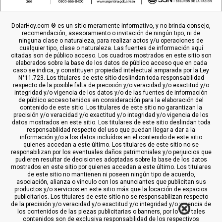
DolarHoy.com ® es un sitio meramente informativo, y no brinda consejo,
recomendación, asesoramiento o invitación de ningún tipo, ni de
ninguna clase o naturaleza, para realizar actos y/u operaciones de
cualquier tipo, clase o naturaleza. Las fuentes de información aquí
citadas son de público acceso. Los cuadros mostrados en este sitio son
elaborados sobre la base de los datos de público acceso que en cada
caso se indica, y constituyen propiedad intelectual amparada por la Ley
N°11.723. Los titulares de este sitio deslindan toda responsabilidad
respecto de la posible falta de precisión y/o veracidad y/o exactitud y/o
integridad y/o vigencia de los datos y/o de las fuentes de información
de público acceso tenidos en consideración para la elaboración del
contenido de este sitio. Los titulares de este sitio no garantizan la
precisión y/o veracidad y/o exactitud y/o integridad y/o vigencia de los
datos mostrados en este sitio. Los titulares de este sitio deslindan toda
responsabilidad respecto del uso que puedan llegar a dar a la
información y/o a los datos incluídos en el contenido de este sitio
quienes accedan a este último. Los titulares de este sitio no se
responabilizan por los eventuales daños patrimoniales y/o perjuicios que
pudieren resultar de decisiones adoptadas sobre la base de los datos
mostrados en este sitio por quienes accedan a este último. Los titulares
de este sitio no mantienen ni poseen ningún tipo de acuerdo,
asociación, alianza o vínculo con los anunciantes que publicitan sus
productos y/o servicios en este sitio más que la locación de espacios
publicitarios. Los titulares de este sitio no se responsabilizan respecto
de la precisión y/o veracidad y/o exactitud y/o integridad y/o vigencia de
los contenidos de las piezas publicitarias o banners, por lo que tales
contenidos son de exclusiva responsabilidad de los respectivos