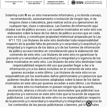
DolarHoy.com ® es un sitio meramente informativo, y no brinda consejo,
recomendación, asesoramiento o invitación de ningún tipo, ni de
ninguna clase o naturaleza, para realizar actos y/u operaciones de
cualquier tipo, clase o naturaleza. Las fuentes de información aquí
citadas son de público acceso. Los cuadros mostrados en este sitio son
elaborados sobre la base de los datos de público acceso que en cada
caso se indica, y constituyen propiedad intelectual amparada por la Ley
N°11.723. Los titulares de este sitio deslindan toda responsabilidad
respecto de la posible falta de precisión y/o veracidad y/o exactitud y/o
integridad y/o vigencia de los datos y/o de las fuentes de información
de público acceso tenidos en consideración para la elaboración del
contenido de este sitio. Los titulares de este sitio no garantizan la
precisión y/o veracidad y/o exactitud y/o integridad y/o vigencia de los
datos mostrados en este sitio. Los titulares de este sitio deslindan toda
responsabilidad respecto del uso que puedan llegar a dar a la
información y/o a los datos incluídos en el contenido de este sitio
quienes accedan a este último. Los titulares de este sitio no se
responabilizan por los eventuales daños patrimoniales y/o perjuicios que
pudieren resultar de decisiones adoptadas sobre la base de los datos
mostrados en este sitio por quienes accedan a este último. Los titulares
de este sitio no mantienen ni poseen ningún tipo de acuerdo,
asociación, alianza o vínculo con los anunciantes que publicitan sus
productos y/o servicios en este sitio más que la locación de espacios
publicitarios. Los titulares de este sitio no se responsabilizan respecto
de la precisión y/o veracidad y/o exactitud y/o integridad y/o vigencia de
los contenidos de las piezas publicitarias o banners, por lo que tales