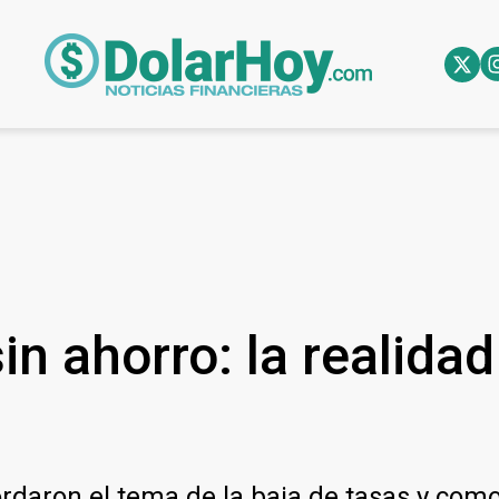
in ahorro: la realida
bordaron el tema de la baja de tasas y co