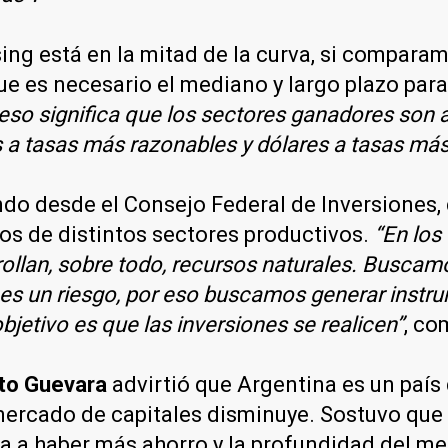
sing está en la mitad de la curva, si comparam
e es necesario el mediano y largo plazo para
 eso significa que los sectores ganadores son
 a tasas más razonables y dólares a tasas más 
ndo desde el Consejo Federal de Inversiones
s de distintos sectores productivos.
“En los
rollan, sobre todo, recursos naturales. Buscam
sa es un riesgo, por eso buscamos generar inst
jetivo es que las inversiones se realicen”
, co
to Guevara
advirtió que Argentina es un país
mercado de capitales disminuye. Sostuvo que 
va a haber más ahorro y la profundidad del m