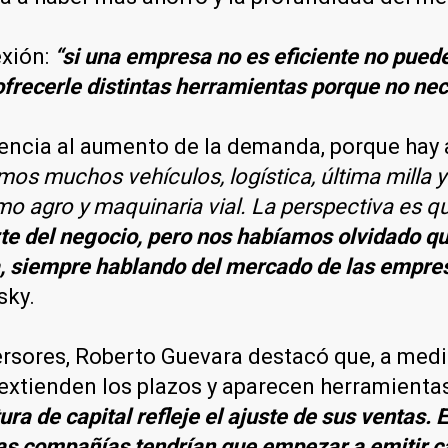
exión:
“si una empresa no es eficiente no pue
ofrecerle distintas herramientas porque no ne
ferencia al aumento de la demanda, porque ha
mos muchos vehículos, logística, última milla
mo agro y maquinaria vial. La perspectiva es q
te del negocio, pero nos habíamos olvidado qu
a, siempre hablando del mercado de las empres
sky.
versores, Roberto Guevara destacó que, a med
extienden los plazos y aparecen herramienta
ura de capital refleje el ajuste de sus ventas.
Las compañías tendrían que empezar a emitir ca