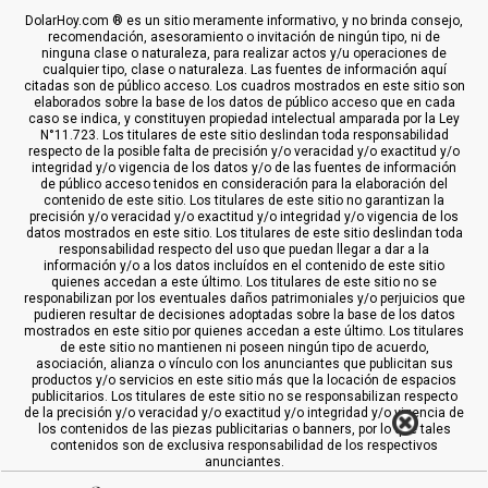
DolarHoy.com ® es un sitio meramente informativo, y no brinda consejo,
recomendación, asesoramiento o invitación de ningún tipo, ni de
ninguna clase o naturaleza, para realizar actos y/u operaciones de
cualquier tipo, clase o naturaleza. Las fuentes de información aquí
citadas son de público acceso. Los cuadros mostrados en este sitio son
elaborados sobre la base de los datos de público acceso que en cada
caso se indica, y constituyen propiedad intelectual amparada por la Ley
N°11.723. Los titulares de este sitio deslindan toda responsabilidad
respecto de la posible falta de precisión y/o veracidad y/o exactitud y/o
integridad y/o vigencia de los datos y/o de las fuentes de información
de público acceso tenidos en consideración para la elaboración del
contenido de este sitio. Los titulares de este sitio no garantizan la
precisión y/o veracidad y/o exactitud y/o integridad y/o vigencia de los
datos mostrados en este sitio. Los titulares de este sitio deslindan toda
responsabilidad respecto del uso que puedan llegar a dar a la
información y/o a los datos incluídos en el contenido de este sitio
quienes accedan a este último. Los titulares de este sitio no se
responabilizan por los eventuales daños patrimoniales y/o perjuicios que
pudieren resultar de decisiones adoptadas sobre la base de los datos
mostrados en este sitio por quienes accedan a este último. Los titulares
de este sitio no mantienen ni poseen ningún tipo de acuerdo,
asociación, alianza o vínculo con los anunciantes que publicitan sus
productos y/o servicios en este sitio más que la locación de espacios
publicitarios. Los titulares de este sitio no se responsabilizan respecto
de la precisión y/o veracidad y/o exactitud y/o integridad y/o vigencia de
los contenidos de las piezas publicitarias o banners, por lo que tales
contenidos son de exclusiva responsabilidad de los respectivos
anunciantes.