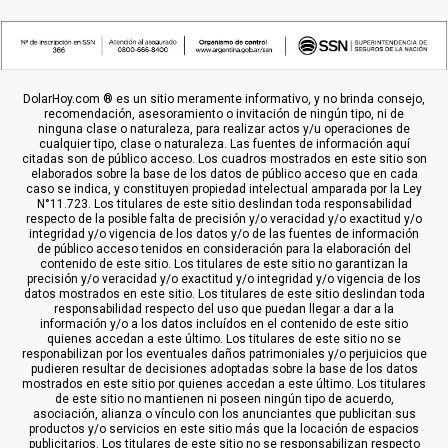
DolarHoy.com ® es un sitio meramente informativo, y no brinda consejo,
recomendación, asesoramiento o invitación de ningún tipo, ni de
ninguna clase o naturaleza, para realizar actos y/u operaciones de
cualquier tipo, clase o naturaleza. Las fuentes de información aquí
citadas son de público acceso. Los cuadros mostrados en este sitio son
elaborados sobre la base de los datos de público acceso que en cada
caso se indica, y constituyen propiedad intelectual amparada por la Ley
N°11.723. Los titulares de este sitio deslindan toda responsabilidad
respecto de la posible falta de precisión y/o veracidad y/o exactitud y/o
integridad y/o vigencia de los datos y/o de las fuentes de información
de público acceso tenidos en consideración para la elaboración del
contenido de este sitio. Los titulares de este sitio no garantizan la
precisión y/o veracidad y/o exactitud y/o integridad y/o vigencia de los
datos mostrados en este sitio. Los titulares de este sitio deslindan toda
responsabilidad respecto del uso que puedan llegar a dar a la
información y/o a los datos incluídos en el contenido de este sitio
quienes accedan a este último. Los titulares de este sitio no se
responabilizan por los eventuales daños patrimoniales y/o perjuicios que
pudieren resultar de decisiones adoptadas sobre la base de los datos
mostrados en este sitio por quienes accedan a este último. Los titulares
de este sitio no mantienen ni poseen ningún tipo de acuerdo,
asociación, alianza o vínculo con los anunciantes que publicitan sus
productos y/o servicios en este sitio más que la locación de espacios
publicitarios. Los titulares de este sitio no se responsabilizan respecto