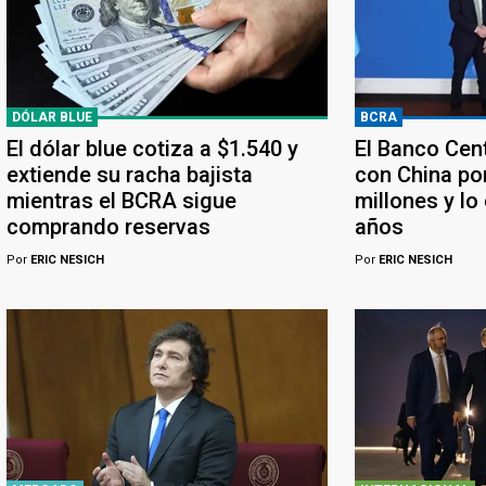
DÓLAR BLUE
BCRA
El dólar blue cotiza a $1.540 y
El Banco Cen
extiende su racha bajista
con China po
mientras el BCRA sigue
millones y lo
comprando reservas
años
Por
ERIC NESICH
Por
ERIC NESICH