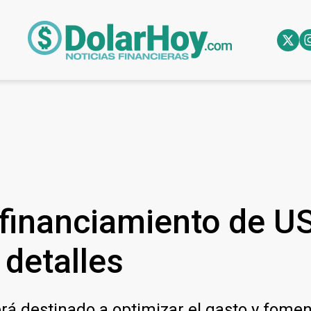
 financiamiento de U
 detalles
á destinado a optimizar el gasto y fomenta