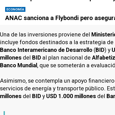
ECONOMÍA
ANAC sanciona a Flybondi pero asegura 
Una de las inversiones proviene del
Minister
incluye fondos destinados a la estrategia de
Banco Interamericano de Desarrollo
(
BID
) y
U
millones
del
BID
al plan nacional de
Alfabeti
Banco Mundial
, que se someterán a evaluaci
Asimismo, se contempla un apoyo financiero pa
servicios de energía y transporte público. E
millones
del
BID
y
USD 1.000 millones
del
Ba