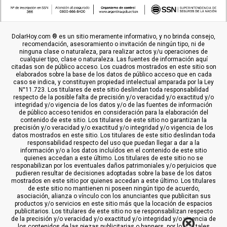
DolarHoy.com ® es un sitio meramente informativo, y no brinda consejo,
recomendación, asesoramiento o invitación de ningún tipo, ni de
ninguna clase o naturaleza, para realizar actos y/u operaciones de
cualquier tipo, clase o naturaleza. Las fuentes de información aquí
citadas son de público acceso. Los cuadros mostrados en este sitio son
elaborados sobre la base de los datos de público acceso que en cada
caso se indica, y constituyen propiedad intelectual amparada por la Ley
N°11.723. Los titulares de este sitio deslindan toda responsabilidad
respecto de la posible falta de precisión y/o veracidad y/o exactitud y/o
integridad y/o vigencia de los datos y/o de las fuentes de información
de público acceso tenidos en consideración para la elaboración del
contenido de este sitio. Los titulares de este sitio no garantizan la
precisión y/o veracidad y/o exactitud y/o integridad y/o vigencia de los
datos mostrados en este sitio. Los titulares de este sitio deslindan toda
responsabilidad respecto del uso que puedan llegar a dar a la
información y/o a los datos incluídos en el contenido de este sitio
quienes accedan a este último. Los titulares de este sitio no se
responabilizan por los eventuales daños patrimoniales y/o perjuicios que
pudieren resultar de decisiones adoptadas sobre la base de los datos
mostrados en este sitio por quienes accedan a este último. Los titulares
de este sitio no mantienen ni poseen ningún tipo de acuerdo,
asociación, alianza o vínculo con los anunciantes que publicitan sus
productos y/o servicios en este sitio más que la locación de espacios
publicitarios. Los titulares de este sitio no se responsabilizan respecto
de la precisión y/o veracidad y/o exactitud y/o integridad y/o vigencia de
los contenidos de las piezas publicitarias o banners, por lo que tales