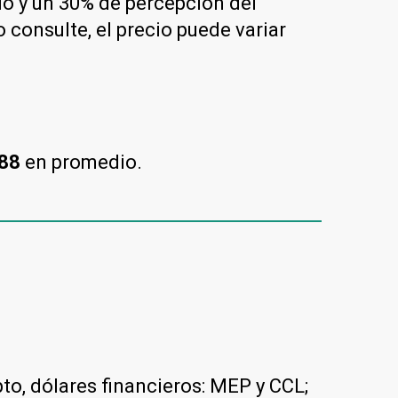
rio y un 30% de percepción del
consulte, el precio puede variar
,88
en promedio.
pto, dólares financieros: MEP y CCL;