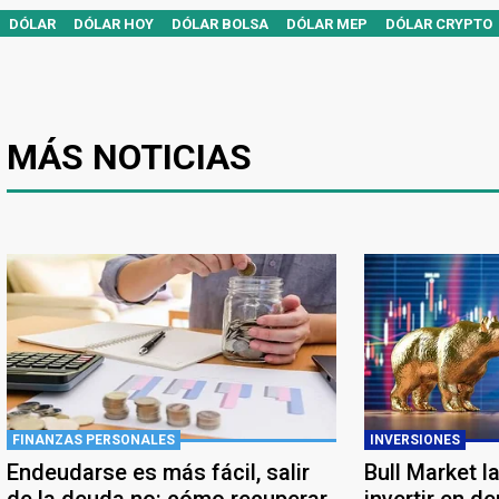
DÓLAR
DÓLAR HOY
DÓLAR BOLSA
DÓLAR MEP
DÓLAR CRYPTO
MÁS NOTICIAS
FINANZAS PERSONALES
INVERSIONES
Endeudarse es más fácil, salir
Bull Market l
de la deuda no: cómo recuperar
invertir en d