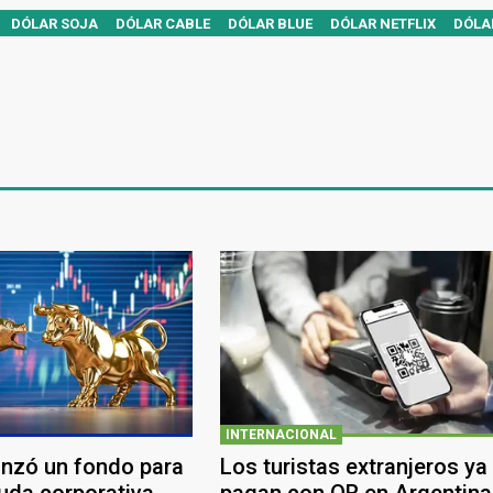
DÓLAR SOJA
DÓLAR CABLE
DÓLAR BLUE
DÓLAR NETFLIX
DÓLA
INTERNACIONAL
anzó un fondo para
Los turistas extranjeros ya
euda corporativa
pagan con QR en Argentina: