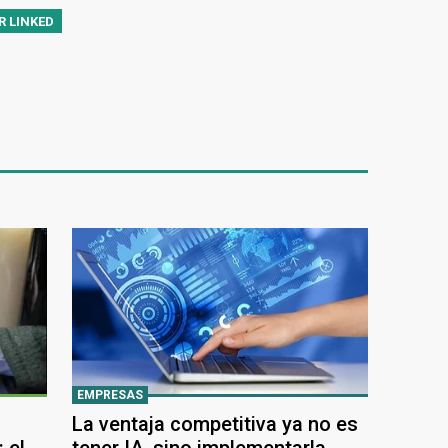
R LINKED
EMPRESAS
La ventaja competitiva ya no es
 el
tener IA, sino implementarla