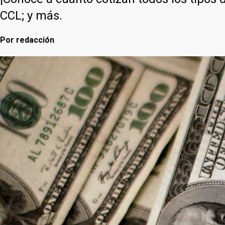
CCL; y más.
Por
redacción