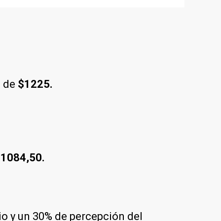
a de
$1225.
1084,50.
rio y un 30% de percepción del