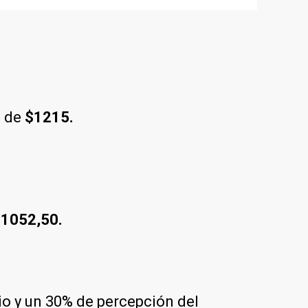
a de
$1215.
1052,50.
rio y un 30% de percepción del