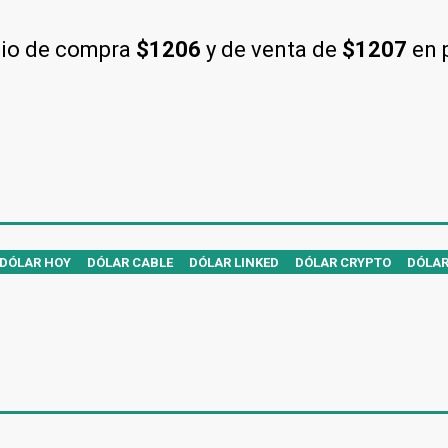
cio de compra
$1206
y de venta de
$1207
en 
DÓLAR HOY
DÓLAR CABLE
DÓLAR LINKED
DÓLAR CRYPTO
DÓLAR