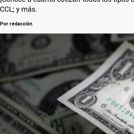
CCL; y más.
Por
redacción