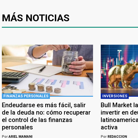
MÁS NOTICIAS
FINANZAS PERSONALES
INVERSIONES
Endeudarse es más fácil, salir
Bull Market l
de la deuda no: cómo recuperar
invertir en d
el control de las finanzas
latinoameric
personales
activa
Por
ARIEL MAMANI
Por
REDACCION