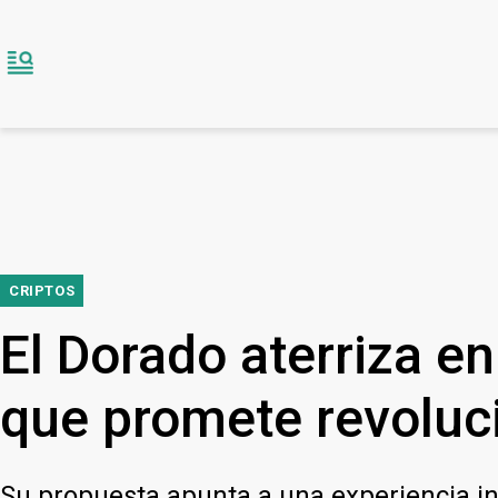
CRIPTOS
El Dorado aterriza en
que promete revoluci
Su propuesta apunta a una experiencia intu