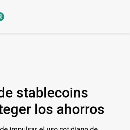
 de stablecoins
teger los ahorros
 de impulsar el uso cotidiano de