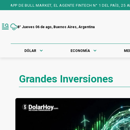
DE BULL MARKET, EL AGENTE FINTECH N° 1 DEL PAÍS, 25 AÑOS A T
8° Jueves 06 de ago, Buenos Aires, Argentina
DÓLAR
ECONOMÍA
ME
Grandes Inversiones