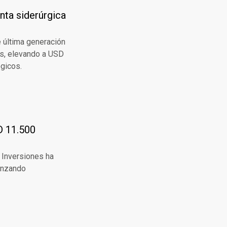
anta siderúrgica
e última generación
es, elevando a USD
égicos.
D 11.500
 Inversiones ha
canzando