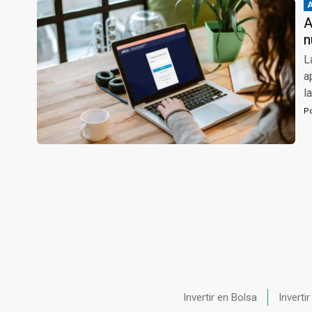
A
n
L
a
l
P
Invertir en Bolsa
Inverti