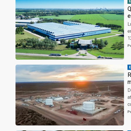
Q
e
L
e
1
P
R
m
D
a
c
P