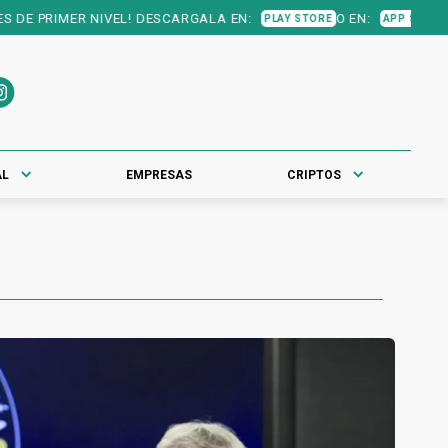
IMER NIVEL! DESCARGALA EN:
O EN:
PLAY STORE
APP STORE
AL
EMPRESAS
CRIPTOS