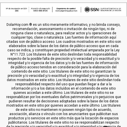
DolarHoy.com ® es un sitio meramente informativo, y no brinda consejo,
recomendación, asesoramiento o invitación de ningún tipo, ni de
ninguna clase o naturaleza, para realizar actos y/u operaciones de
cualquier tipo, clase o naturaleza. Las fuentes de información aquí
citadas son de público acceso. Los cuadros mostrados en este sitio son
elaborados sobre la base de los datos de público acceso que en cada
caso se indica, y constituyen propiedad intelectual amparada por la Ley
N°11.723. Los titulares de este sitio deslindan toda responsabilidad
respecto de la posible falta de precisión y/o veracidad y/o exactitud y/o
integridad y/o vigencia de los datos y/o de las fuentes de información
de público acceso tenidos en consideración para la elaboración del
contenido de este sitio. Los titulares de este sitio no garantizan la
precisión y/o veracidad y/o exactitud y/o integridad y/o vigencia de los
datos mostrados en este sitio. Los titulares de este sitio deslindan toda
responsabilidad respecto del uso que puedan llegar a dar a la
información y/o a los datos incluídos en el contenido de este sitio
quienes accedan a este último. Los titulares de este sitio no se
responabilizan por los eventuales daños patrimoniales y/o perjuicios que
pudieren resultar de decisiones adoptadas sobre la base de los datos
mostrados en este sitio por quienes accedan a este último. Los titulares
de este sitio no mantienen ni poseen ningún tipo de acuerdo,
asociación, alianza o vínculo con los anunciantes que publicitan sus
productos y/o servicios en este sitio más que la locación de espacios
publicitarios. Los titulares de este sitio no se responsabilizan respecto
de la precisión y/o veracidad y/o exactitud y/o integridad y/o vigencia de