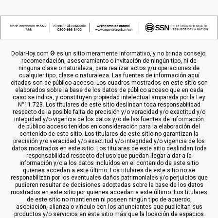
DolarHoy.com ® es un sitio meramente informativo, y no brinda consejo,
recomendación, asesoramiento o invitación de ningún tipo, ni de
ninguna clase o naturaleza, para realizar actos y/u operaciones de
cualquier tipo, clase o naturaleza. Las fuentes de información aquí
citadas son de público acceso. Los cuadros mostrados en este sitio son
elaborados sobre la base de los datos de público acceso que en cada
caso se indica, y constituyen propiedad intelectual amparada por la Ley
N°11.723. Los titulares de este sitio deslindan toda responsabilidad
respecto de la posible falta de precisión y/o veracidad y/o exactitud y/o
integridad y/o vigencia de los datos y/o de las fuentes de información
de público acceso tenidos en consideración para la elaboración del
contenido de este sitio. Los titulares de este sitio no garantizan la
precisión y/o veracidad y/o exactitud y/o integridad y/o vigencia de los
datos mostrados en este sitio. Los titulares de este sitio deslindan toda
responsabilidad respecto del uso que puedan llegar a dar a la
información y/o a los datos incluídos en el contenido de este sitio
quienes accedan a este último. Los titulares de este sitio no se
responabilizan por los eventuales daños patrimoniales y/o perjuicios que
pudieren resultar de decisiones adoptadas sobre la base de los datos
mostrados en este sitio por quienes accedan a este último. Los titulares
de este sitio no mantienen ni poseen ningún tipo de acuerdo,
asociación, alianza o vínculo con los anunciantes que publicitan sus
productos y/o servicios en este sitio más que la locación de espacios