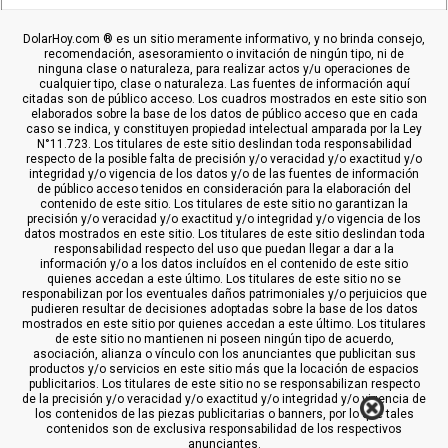
DolarHoy.com ® es un sitio meramente informativo, y no brinda consejo,
recomendación, asesoramiento o invitación de ningún tipo, ni de
ninguna clase o naturaleza, para realizar actos y/u operaciones de
cualquier tipo, clase o naturaleza. Las fuentes de información aquí
citadas son de público acceso. Los cuadros mostrados en este sitio son
elaborados sobre la base de los datos de público acceso que en cada
caso se indica, y constituyen propiedad intelectual amparada por la Ley
N°11.723. Los titulares de este sitio deslindan toda responsabilidad
respecto de la posible falta de precisión y/o veracidad y/o exactitud y/o
integridad y/o vigencia de los datos y/o de las fuentes de información
de público acceso tenidos en consideración para la elaboración del
contenido de este sitio. Los titulares de este sitio no garantizan la
precisión y/o veracidad y/o exactitud y/o integridad y/o vigencia de los
datos mostrados en este sitio. Los titulares de este sitio deslindan toda
responsabilidad respecto del uso que puedan llegar a dar a la
información y/o a los datos incluídos en el contenido de este sitio
quienes accedan a este último. Los titulares de este sitio no se
responabilizan por los eventuales daños patrimoniales y/o perjuicios que
pudieren resultar de decisiones adoptadas sobre la base de los datos
mostrados en este sitio por quienes accedan a este último. Los titulares
de este sitio no mantienen ni poseen ningún tipo de acuerdo,
asociación, alianza o vínculo con los anunciantes que publicitan sus
productos y/o servicios en este sitio más que la locación de espacios
publicitarios. Los titulares de este sitio no se responsabilizan respecto
de la precisión y/o veracidad y/o exactitud y/o integridad y/o vigencia de
los contenidos de las piezas publicitarias o banners, por lo que tales
contenidos son de exclusiva responsabilidad de los respectivos
anunciantes.