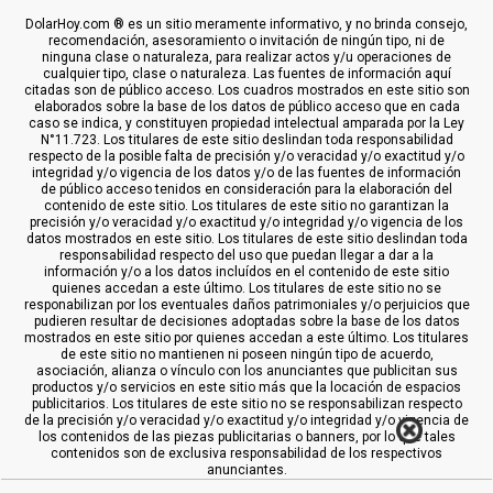
DolarHoy.com ® es un sitio meramente informativo, y no brinda consejo,
recomendación, asesoramiento o invitación de ningún tipo, ni de
ninguna clase o naturaleza, para realizar actos y/u operaciones de
cualquier tipo, clase o naturaleza. Las fuentes de información aquí
citadas son de público acceso. Los cuadros mostrados en este sitio son
elaborados sobre la base de los datos de público acceso que en cada
caso se indica, y constituyen propiedad intelectual amparada por la Ley
N°11.723. Los titulares de este sitio deslindan toda responsabilidad
respecto de la posible falta de precisión y/o veracidad y/o exactitud y/o
integridad y/o vigencia de los datos y/o de las fuentes de información
de público acceso tenidos en consideración para la elaboración del
contenido de este sitio. Los titulares de este sitio no garantizan la
precisión y/o veracidad y/o exactitud y/o integridad y/o vigencia de los
datos mostrados en este sitio. Los titulares de este sitio deslindan toda
responsabilidad respecto del uso que puedan llegar a dar a la
información y/o a los datos incluídos en el contenido de este sitio
quienes accedan a este último. Los titulares de este sitio no se
responabilizan por los eventuales daños patrimoniales y/o perjuicios que
pudieren resultar de decisiones adoptadas sobre la base de los datos
mostrados en este sitio por quienes accedan a este último. Los titulares
de este sitio no mantienen ni poseen ningún tipo de acuerdo,
asociación, alianza o vínculo con los anunciantes que publicitan sus
productos y/o servicios en este sitio más que la locación de espacios
publicitarios. Los titulares de este sitio no se responsabilizan respecto
de la precisión y/o veracidad y/o exactitud y/o integridad y/o vigencia de
los contenidos de las piezas publicitarias o banners, por lo que tales
contenidos son de exclusiva responsabilidad de los respectivos
anunciantes.