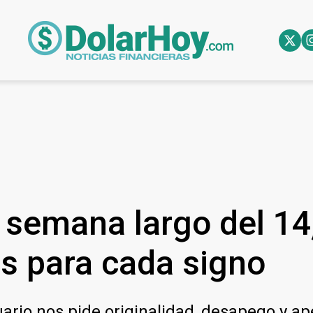
 semana largo del 14,
s para cada signo
rio nos pide originalidad, desapego y ape