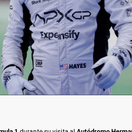
mula 1
durante su visita al
Autódromo Herma