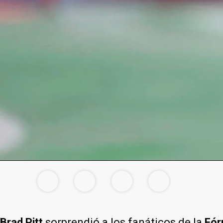
Brad Pitt
sorprendió a los fanáticos de la
Fór