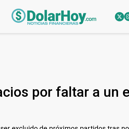
cios por faltar a un 
 ser excluido de próximos partidos tras no