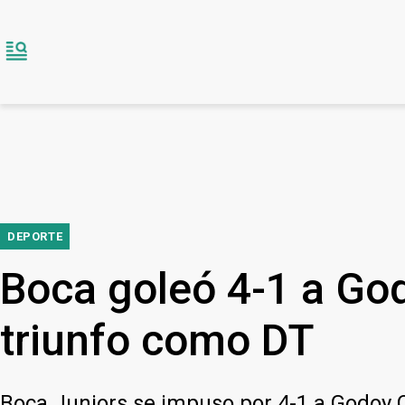
DEPORTE
Boca goleó 4-1 a Go
triunfo como DT
Boca Juniors se impuso por 4-1 a Godoy C