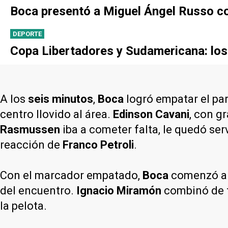
Boca presentó a Miguel Ángel Russo co
DEPORTE
Copa Libertadores y Sudamericana: los r
A los
seis minutos
,
Boca
logró empatar el pa
centro llovido al área.
Edinson Cavani
, con g
Rasmussen
iba a cometer falta, le quedó ser
reacción de
Franco Petroli
.
Con el marcador empatado,
Boca
comenzó a m
del encuentro.
Ignacio Miramón
combinó de f
la pelota.