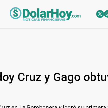
doy Cruz y Gago obtu
ruz en La Bombonera y logró su primera vi