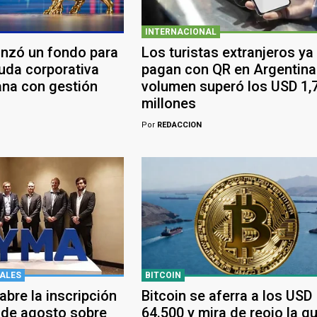
INTERNACIONAL
anzó un fondo para
Los turistas extranjeros ya
euda corporativa
pagan con QR en Argentina:
ana con gestión
volumen superó los USD 1,
millones
Por
REDACCION
ALES
BITCOIN
bre la inscripción
Bitcoin se aferra a los USD
 de agosto sobre
64.500 y mira de reojo la g