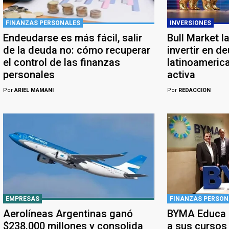
FINANZAS PERSONALES
INVERSIONES
Endeudarse es más fácil, salir
Bull Market l
de la deuda no: cómo recuperar
invertir en d
el control de las finanzas
latinoameric
personales
activa
Por
ARIEL MAMANI
Por
REDACCION
EMPRESAS
FINANZAS PERSON
Aerolíneas Argentinas ganó
BYMA Educa a
$238.000 millones y consolida
a sus cursos