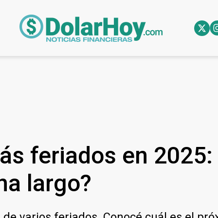
s feriados en 2025: 
na largo?
 de varios feriados. Conocé cuál es el pr