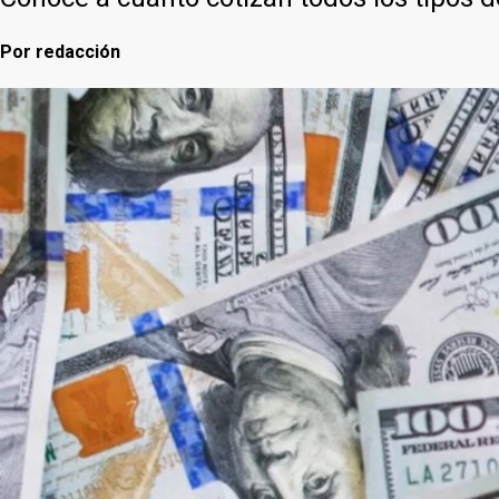
Por
redacción