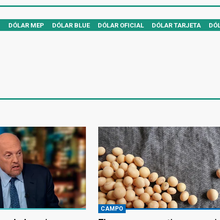
D
DÓLAR MEP
DÓLAR BLUE
DÓLAR OFICIAL
DÓLAR TARJETA
DÓL
CAMPO