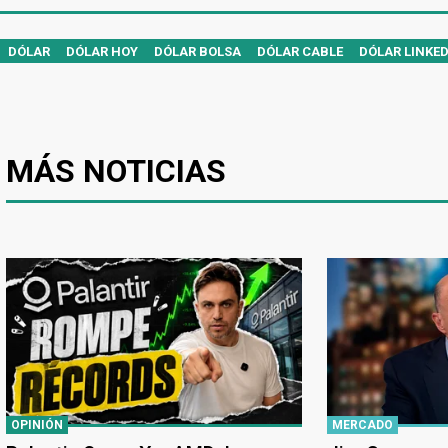
DÓLAR
DÓLAR HOY
DÓLAR BOLSA
DÓLAR CABLE
DÓLAR LINKE
MÁS NOTICIAS
OPINIÓN
MERCADO