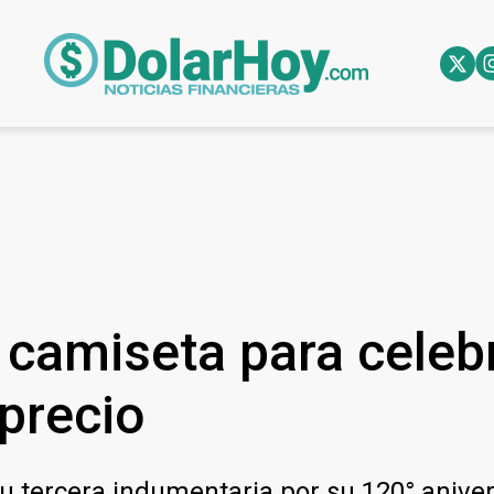
 camiseta para celeb
precio
 tercera indumentaria por su 120° anivers