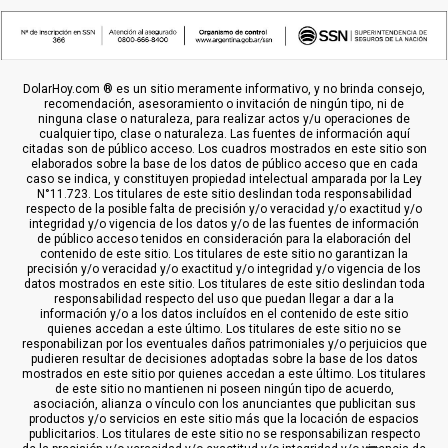
DolarHoy.com ® es un sitio meramente informativo, y no brinda consejo,
recomendación, asesoramiento o invitación de ningún tipo, ni de
ninguna clase o naturaleza, para realizar actos y/u operaciones de
cualquier tipo, clase o naturaleza. Las fuentes de información aquí
citadas son de público acceso. Los cuadros mostrados en este sitio son
elaborados sobre la base de los datos de público acceso que en cada
caso se indica, y constituyen propiedad intelectual amparada por la Ley
N°11.723. Los titulares de este sitio deslindan toda responsabilidad
respecto de la posible falta de precisión y/o veracidad y/o exactitud y/o
integridad y/o vigencia de los datos y/o de las fuentes de información
de público acceso tenidos en consideración para la elaboración del
contenido de este sitio. Los titulares de este sitio no garantizan la
precisión y/o veracidad y/o exactitud y/o integridad y/o vigencia de los
datos mostrados en este sitio. Los titulares de este sitio deslindan toda
responsabilidad respecto del uso que puedan llegar a dar a la
información y/o a los datos incluídos en el contenido de este sitio
quienes accedan a este último. Los titulares de este sitio no se
responabilizan por los eventuales daños patrimoniales y/o perjuicios que
pudieren resultar de decisiones adoptadas sobre la base de los datos
mostrados en este sitio por quienes accedan a este último. Los titulares
de este sitio no mantienen ni poseen ningún tipo de acuerdo,
asociación, alianza o vínculo con los anunciantes que publicitan sus
productos y/o servicios en este sitio más que la locación de espacios
publicitarios. Los titulares de este sitio no se responsabilizan respecto