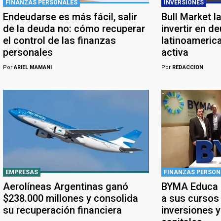
FINANZAS PERSONALES
INVERSIONES
Endeudarse es más fácil, salir
Bull Market l
de la deuda no: cómo recuperar
invertir en d
el control de las finanzas
latinoameric
personales
activa
Por
ARIEL MAMANI
Por
REDACCION
EMPRESAS
FINANZAS PERSON
Aerolíneas Argentinas ganó
BYMA Educa a
$238.000 millones y consolida
a sus cursos
su recuperación financiera
inversiones 