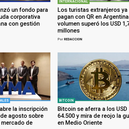
INTERNACIONAL
anzó un fondo para
Los turistas extranjeros ya
euda corporativa
pagan con QR en Argentina:
ana con gestión
volumen superó los USD 1,
millones
Por
REDACCION
ALES
BITCOIN
bre la inscripción
Bitcoin se aferra a los USD
 de agosto sobre
64.500 y mira de reojo la g
y mercado de
en Medio Oriente