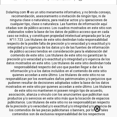
DolarHoy.com ® es un sitio meramente informativo, y no brinda consejo,
recomendación, asesoramiento o invitación de ningún tipo, ni de
ninguna clase o naturaleza, para realizar actos y/u operaciones de
cualquier tipo, clase o naturaleza. Las fuentes de información aquí
citadas son de público acceso. Los cuadros mostrados en este sitio son
elaborados sobre la base de los datos de público acceso que en cada
caso se indica, y constituyen propiedad intelectual amparada por la Ley
N°11.723. Los titulares de este sitio deslindan toda responsabilidad
respecto de la posible falta de precisión y/o veracidad y/o exactitud y/o
integridad y/o vigencia de los datos y/o de las fuentes de información
de público acceso tenidos en consideración para la elaboración del
contenido de este sitio. Los titulares de este sitio no garantizan la
precisión y/o veracidad y/o exactitud y/o integridad y/o vigencia de los
datos mostrados en este sitio. Los titulares de este sitio deslindan toda
responsabilidad respecto del uso que puedan llegar a dar a la
información y/o a los datos incluídos en el contenido de este sitio
quienes accedan a este último. Los titulares de este sitio no se
responabilizan por los eventuales daños patrimoniales y/o perjuicios que
pudieren resultar de decisiones adoptadas sobre la base de los datos
mostrados en este sitio por quienes accedan a este último. Los titulares
de este sitio no mantienen ni poseen ningún tipo de acuerdo,
asociación, alianza o vínculo con los anunciantes que publicitan sus
productos y/o servicios en este sitio más que la locación de espacios
publicitarios. Los titulares de este sitio no se responsabilizan respecto
de la precisión y/o veracidad y/o exactitud y/o integridad y/o vigencia de
los contenidos de las piezas publicitarias o banners, por lo que tales
contenidos son de exclusiva responsabilidad de los respectivos