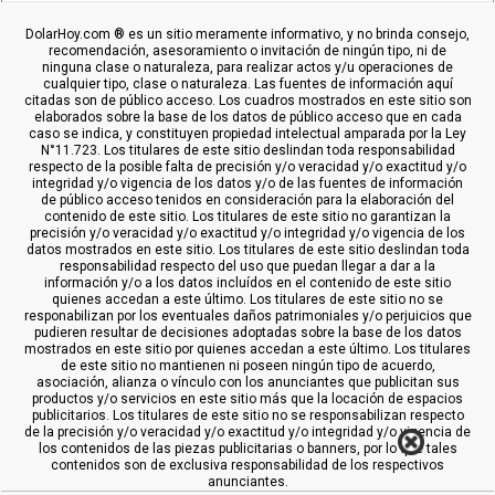
DolarHoy.com ® es un sitio meramente informativo, y no brinda consejo,
recomendación, asesoramiento o invitación de ningún tipo, ni de
ninguna clase o naturaleza, para realizar actos y/u operaciones de
cualquier tipo, clase o naturaleza. Las fuentes de información aquí
citadas son de público acceso. Los cuadros mostrados en este sitio son
elaborados sobre la base de los datos de público acceso que en cada
caso se indica, y constituyen propiedad intelectual amparada por la Ley
N°11.723. Los titulares de este sitio deslindan toda responsabilidad
respecto de la posible falta de precisión y/o veracidad y/o exactitud y/o
integridad y/o vigencia de los datos y/o de las fuentes de información
de público acceso tenidos en consideración para la elaboración del
contenido de este sitio. Los titulares de este sitio no garantizan la
precisión y/o veracidad y/o exactitud y/o integridad y/o vigencia de los
datos mostrados en este sitio. Los titulares de este sitio deslindan toda
responsabilidad respecto del uso que puedan llegar a dar a la
información y/o a los datos incluídos en el contenido de este sitio
quienes accedan a este último. Los titulares de este sitio no se
responabilizan por los eventuales daños patrimoniales y/o perjuicios que
pudieren resultar de decisiones adoptadas sobre la base de los datos
mostrados en este sitio por quienes accedan a este último. Los titulares
de este sitio no mantienen ni poseen ningún tipo de acuerdo,
asociación, alianza o vínculo con los anunciantes que publicitan sus
productos y/o servicios en este sitio más que la locación de espacios
publicitarios. Los titulares de este sitio no se responsabilizan respecto
de la precisión y/o veracidad y/o exactitud y/o integridad y/o vigencia de
los contenidos de las piezas publicitarias o banners, por lo que tales
contenidos son de exclusiva responsabilidad de los respectivos
anunciantes.