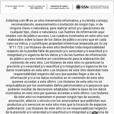
DolarHoy.com ® es un sitio meramente informativo, y no brinda consejo,
recomendación, asesoramiento o invitación de ningún tipo, ni de
ninguna clase o naturaleza, para realizar actos y/u operaciones de
cualquier tipo, clase o naturaleza. Las fuentes de información aquí
citadas son de público acceso. Los cuadros mostrados en este sitio son
elaborados sobre la base de los datos de público acceso que en cada
caso se indica, y constituyen propiedad intelectual amparada por la Ley
N°11.723. Los titulares de este sitio deslindan toda responsabilidad
respecto de la posible falta de precisión y/o veracidad y/o exactitud y/o
integridad y/o vigencia de los datos y/o de las fuentes de información
de público acceso tenidos en consideración para la elaboración del
contenido de este sitio. Los titulares de este sitio no garantizan la
precisión y/o veracidad y/o exactitud y/o integridad y/o vigencia de los
datos mostrados en este sitio. Los titulares de este sitio deslindan toda
responsabilidad respecto del uso que puedan llegar a dar a la
información y/o a los datos incluídos en el contenido de este sitio
quienes accedan a este último. Los titulares de este sitio no se
responabilizan por los eventuales daños patrimoniales y/o perjuicios que
pudieren resultar de decisiones adoptadas sobre la base de los datos
mostrados en este sitio por quienes accedan a este último. Los titulares
de este sitio no mantienen ni poseen ningún tipo de acuerdo,
asociación, alianza o vínculo con los anunciantes que publicitan sus
productos y/o servicios en este sitio más que la locación de espacios
publicitarios. Los titulares de este sitio no se responsabilizan respecto
de la precisión y/o veracidad y/o exactitud y/o integridad y/o vigencia de