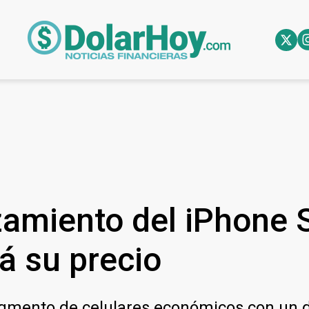
zamiento del iPhone 
á su precio
segmento de celulares económicos con un