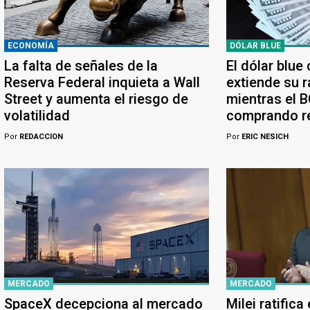
ECONOMÍA
DÓLAR BLUE
La falta de señales de la
El dólar blue
Reserva Federal inquieta a Wall
extiende su r
Street y aumenta el riesgo de
mientras el 
volatilidad
comprando r
Por
REDACCION
Por
ERIC NESICH
MERCADO
MERCADO
SpaceX decepciona al mercado
Milei ratifica