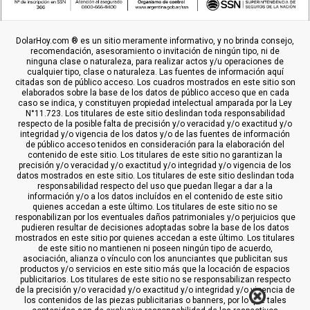
DolarHoy.com ® es un sitio meramente informativo, y no brinda consejo,
recomendación, asesoramiento o invitación de ningún tipo, ni de
ninguna clase o naturaleza, para realizar actos y/u operaciones de
cualquier tipo, clase o naturaleza. Las fuentes de información aquí
citadas son de público acceso. Los cuadros mostrados en este sitio son
elaborados sobre la base de los datos de público acceso que en cada
caso se indica, y constituyen propiedad intelectual amparada por la Ley
N°11.723. Los titulares de este sitio deslindan toda responsabilidad
respecto de la posible falta de precisión y/o veracidad y/o exactitud y/o
integridad y/o vigencia de los datos y/o de las fuentes de información
de público acceso tenidos en consideración para la elaboración del
contenido de este sitio. Los titulares de este sitio no garantizan la
precisión y/o veracidad y/o exactitud y/o integridad y/o vigencia de los
datos mostrados en este sitio. Los titulares de este sitio deslindan toda
responsabilidad respecto del uso que puedan llegar a dar a la
información y/o a los datos incluídos en el contenido de este sitio
quienes accedan a este último. Los titulares de este sitio no se
responabilizan por los eventuales daños patrimoniales y/o perjuicios que
pudieren resultar de decisiones adoptadas sobre la base de los datos
mostrados en este sitio por quienes accedan a este último. Los titulares
de este sitio no mantienen ni poseen ningún tipo de acuerdo,
asociación, alianza o vínculo con los anunciantes que publicitan sus
productos y/o servicios en este sitio más que la locación de espacios
publicitarios. Los titulares de este sitio no se responsabilizan respecto
de la precisión y/o veracidad y/o exactitud y/o integridad y/o vigencia de
los contenidos de las piezas publicitarias o banners, por lo que tales