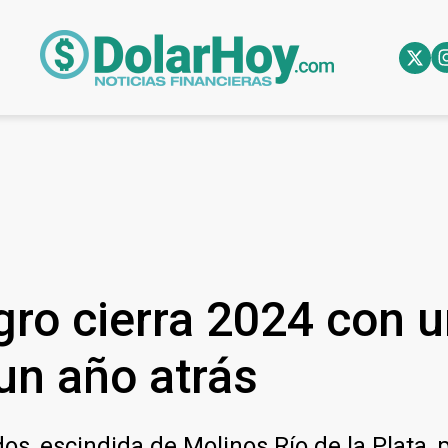
gro cierra 2024 con 
un año atrás
s, escindida de Molinos Río de la Plata, 