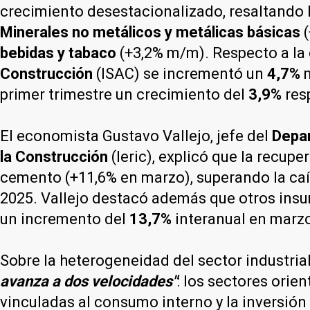
crecimiento desestacionalizado, resaltando
Minerales no metálicos y metálicas básicas
(
bebidas y tabaco
(+3,2% m/m). Respecto a la
Construcción
(ISAC) se incrementó un
4,7%
m
primer trimestre un crecimiento del
3,9%
resp
El economista Gustavo Vallejo, jefe del
Depar
la Construcción
(Ieric), explicó que la recupe
cemento (+11,6% en marzo), superando la caíd
2025. Vallejo destacó además que otros insum
un incremento del
13,7%
interanual en marz
Sobre la heterogeneidad del sector industria
avanza a dos velocidades"
: los sectores ori
vinculadas al consumo interno y la inversión