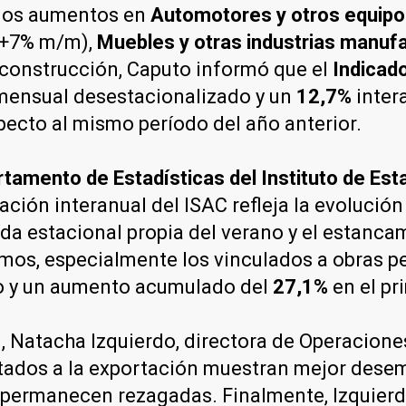
 los aumentos en
Automotores y otros equipo
+7% m/m),
Muebles y otras industrias manuf
 construcción, Caputo informó que el
Indicado
ensual desestacionalizado y un
12,7%
inter
ecto al mismo período del año anterior.
tamento de Estadísticas del Instituto de Estad
ración interanual del ISAC refleja la evolució
a estacional propia del verano y el estancam
os, especialmente los vinculados a obras pet
o y un aumento acumulado del
27,1%
en el pr
l, Natacha Izquierdo, directora de Operacion
entados a la exportación muestran mejor dese
 permanecen rezagadas. Finalmente, Izquierdo