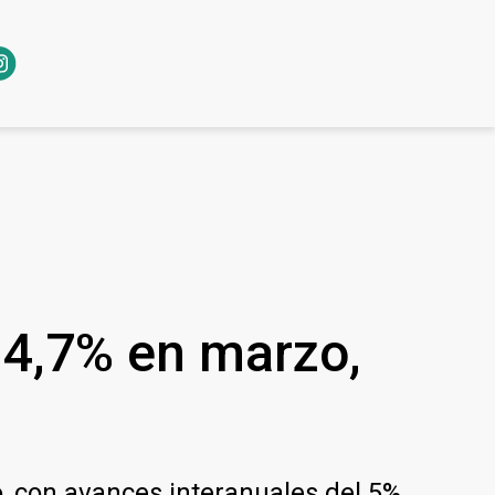
n 4,7% en marzo,
, con avances interanuales del 5%