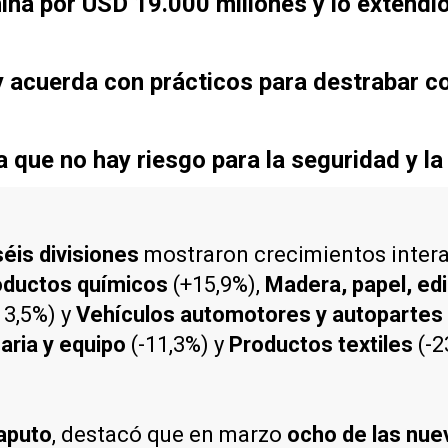
ina por USD 19.000 millones y lo extendi
 acuerda con prácticos para destrabar co
que no hay riesgo para la seguridad y la
séis divisiones
mostraron crecimientos interan
roductos químicos
(+15,9%),
Madera, papel, ed
13,5%) y
Vehículos automotores y autopartes
aria y equipo
(-11,3%) y
Productos textiles
(-2
aputo
, destacó que en marzo
ocho de las nue