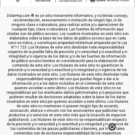
DolarHoy.com ® es un sitio meramente informativo, y no brinda consejo,
recomendación, asesoramiento o invitación de ningún tipo, ni de
ninguna clase o naturaleza, para realizar actos y/u operaciones de
cualquier tipo, clase o naturaleza. Las fuentes de información aquí
citadas son de público acceso. Los cuadros mostrados en este sitio son
elaborados sobre la base de los datos de público acceso que en cada
caso se indica, y constituyen propiedad intelectual amparada por la Ley
N°11.723. Los titulares de este sitio deslindan toda responsabilidad
respecto de la posible falta de precisión y/o veracidad y/o exactitud y/o
integridad y/o vigencia de los datos y/o de las fuentes de información
de público acceso tenidos en consideración para la elaboración del
contenido de este sitio. Los titulares de este sitio no garantizan la
precisión y/o veracidad y/o exactitud y/o integridad y/o vigencia de los
datos mostrados en este sitio. Los titulares de este sitio deslindan toda
responsabilidad respecto del uso que puedan llegar a dar a la
información y/o a los datos incluídos en el contenido de este sitio
quienes accedan a este último. Los titulares de este sitio no se
responabilizan por los eventuales daños patrimoniales y/o perjuicios que
pudieren resultar de decisiones adoptadas sobre la base de los datos
mostrados en este sitio por quienes accedan a este último. Los titulares
de este sitio no mantienen ni poseen ningún tipo de acuerdo,
asociación, alianza o vínculo con los anunciantes que publicitan sus
productos y/o servicios en este sitio más que la locación de espacios
publicitarios. Los titulares de este sitio no se responsabilizan respecto
de la precisión y/o veracidad y/o exactitud y/o integridad y/o vigencia de
los contenidos de las piezas publicitarias o banners, por lo que tales
contenidos son de exclusiva responsabilidad de los respectivos