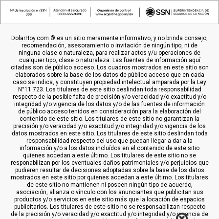
DolarHoy.com ® es un sitio meramente informativo, y no brinda consejo,
recomendación, asesoramiento o invitación de ningún tipo, ni de
ninguna clase o naturaleza, para realizar actos y/u operaciones de
cualquier tipo, clase o naturaleza. Las fuentes de información aquí
citadas son de público acceso. Los cuadros mostrados en este sitio son
elaborados sobre la base de los datos de público acceso que en cada
caso se indica, y constituyen propiedad intelectual amparada por la Ley
N°11.723. Los titulares de este sitio deslindan toda responsabilidad
respecto de la posible falta de precisión y/o veracidad y/o exactitud y/o
integridad y/o vigencia de los datos y/o de las fuentes de información
de público acceso tenidos en consideración para la elaboración del
contenido de este sitio. Los titulares de este sitio no garantizan la
precisión y/o veracidad y/o exactitud y/o integridad y/o vigencia de los
datos mostrados en este sitio. Los titulares de este sitio deslindan toda
responsabilidad respecto del uso que puedan llegar a dar a la
información y/o a los datos incluídos en el contenido de este sitio
quienes accedan a este último. Los titulares de este sitio no se
responabilizan por los eventuales daños patrimoniales y/o perjuicios que
pudieren resultar de decisiones adoptadas sobre la base de los datos
mostrados en este sitio por quienes accedan a este último. Los titulares
de este sitio no mantienen ni poseen ningún tipo de acuerdo,
asociación, alianza o vínculo con los anunciantes que publicitan sus
productos y/o servicios en este sitio más que la locación de espacios
publicitarios. Los titulares de este sitio no se responsabilizan respecto
de la precisión y/o veracidad y/o exactitud y/o integridad y/o vigencia de