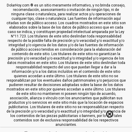
DolarHoy.com ® es un sitio meramente informativo, y no brinda consejo,
recomendación, asesoramiento o invitación de ningún tipo, ni de
ninguna clase o naturaleza, para realizar actos y/u operaciones de
cualquier tipo, clase o naturaleza. Las fuentes de información aquí
citadas son de público acceso. Los cuadros mostrados en este sitio son
elaborados sobre la base de los datos de público acceso que en cada
caso se indica, y constituyen propiedad intelectual amparada por la Ley
N°11.723. Los titulares de este sitio deslindan toda responsabilidad
respecto de la posible falta de precisión y/o veracidad y/o exactitud y/o
integridad y/o vigencia de los datos y/o de las fuentes de información
de público acceso tenidos en consideración para la elaboración del
contenido de este sitio. Los titulares de este sitio no garantizan la
precisión y/o veracidad y/o exactitud y/o integridad y/o vigencia de los
datos mostrados en este sitio. Los titulares de este sitio deslindan toda
responsabilidad respecto del uso que puedan llegar a dar a la
información y/o a los datos incluídos en el contenido de este sitio
quienes accedan a este último. Los titulares de este sitio no se
responabilizan por los eventuales daños patrimoniales y/o perjuicios que
pudieren resultar de decisiones adoptadas sobre la base de los datos
mostrados en este sitio por quienes accedan a este último. Los titulares
de este sitio no mantienen ni poseen ningún tipo de acuerdo,
asociación, alianza o vínculo con los anunciantes que publicitan sus
productos y/o servicios en este sitio más que la locación de espacios
publicitarios. Los titulares de este sitio no se responsabilizan respecto
de la precisión y/o veracidad y/o exactitud y/o integridad y/o vigencia de
los contenidos de las piezas publicitarias o banners, por lo que tales
contenidos son de exclusiva responsabilidad de los respectivos
anunciantes.