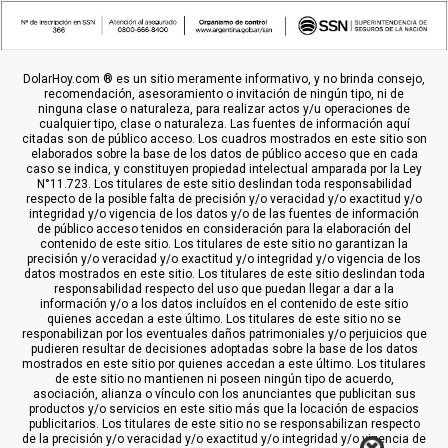
DolarHoy.com ® es un sitio meramente informativo, y no brinda consejo,
recomendación, asesoramiento o invitación de ningún tipo, ni de
ninguna clase o naturaleza, para realizar actos y/u operaciones de
cualquier tipo, clase o naturaleza. Las fuentes de información aquí
citadas son de público acceso. Los cuadros mostrados en este sitio son
elaborados sobre la base de los datos de público acceso que en cada
caso se indica, y constituyen propiedad intelectual amparada por la Ley
N°11.723. Los titulares de este sitio deslindan toda responsabilidad
respecto de la posible falta de precisión y/o veracidad y/o exactitud y/o
integridad y/o vigencia de los datos y/o de las fuentes de información
de público acceso tenidos en consideración para la elaboración del
contenido de este sitio. Los titulares de este sitio no garantizan la
precisión y/o veracidad y/o exactitud y/o integridad y/o vigencia de los
datos mostrados en este sitio. Los titulares de este sitio deslindan toda
responsabilidad respecto del uso que puedan llegar a dar a la
información y/o a los datos incluídos en el contenido de este sitio
quienes accedan a este último. Los titulares de este sitio no se
responabilizan por los eventuales daños patrimoniales y/o perjuicios que
pudieren resultar de decisiones adoptadas sobre la base de los datos
mostrados en este sitio por quienes accedan a este último. Los titulares
de este sitio no mantienen ni poseen ningún tipo de acuerdo,
asociación, alianza o vínculo con los anunciantes que publicitan sus
productos y/o servicios en este sitio más que la locación de espacios
publicitarios. Los titulares de este sitio no se responsabilizan respecto
de la precisión y/o veracidad y/o exactitud y/o integridad y/o vigencia de