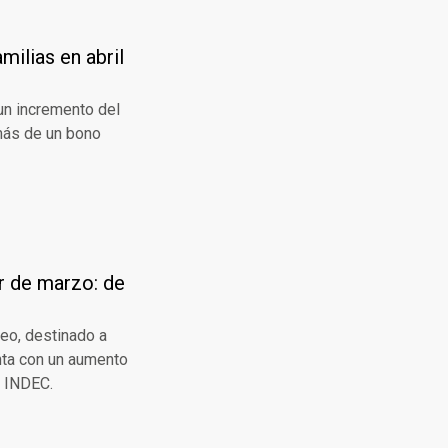
ilias en abril
un incremento del
emás de un bono
r de marzo: de
eo, destinado a
nta con un aumento
l INDEC.