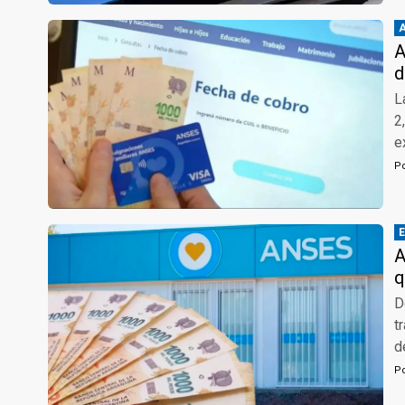
A
d
L
2
e
P
A
q
D
t
d
P