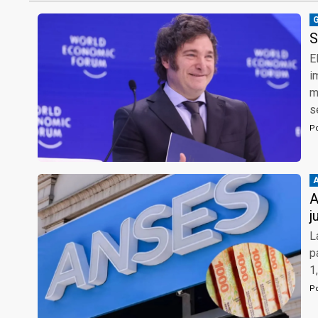
S
E
i
m
s
P
A
j
L
p
1
P