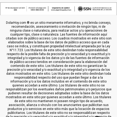
DolarHoy.com ® es un sitio meramente informativo, y no brinda consejo,
recomendación, asesoramiento o invitación de ningún tipo, ni de
ninguna clase o naturaleza, para realizar actos y/u operaciones de
cualquier tipo, clase o naturaleza. Las fuentes de información aquí
citadas son de público acceso. Los cuadros mostrados en este sitio son
elaborados sobre la base de los datos de público acceso que en cada
caso se indica, y constituyen propiedad intelectual amparada por la Ley
N°11.723. Los titulares de este sitio deslindan toda responsabilidad
respecto de la posible falta de precisión y/o veracidad y/o exactitud y/o
integridad y/o vigencia de los datos y/o de las fuentes de información
de público acceso tenidos en consideración para la elaboración del
contenido de este sitio. Los titulares de este sitio no garantizan la
precisión y/o veracidad y/o exactitud y/o integridad y/o vigencia de los
datos mostrados en este sitio. Los titulares de este sitio deslindan toda
responsabilidad respecto del uso que puedan llegar a dar a la
información y/o a los datos incluídos en el contenido de este sitio
quienes accedan a este último. Los titulares de este sitio no se
responabilizan por los eventuales daños patrimoniales y/o perjuicios que
pudieren resultar de decisiones adoptadas sobre la base de los datos
mostrados en este sitio por quienes accedan a este último. Los titulares
de este sitio no mantienen ni poseen ningún tipo de acuerdo,
asociación, alianza o vínculo con los anunciantes que publicitan sus
productos y/o servicios en este sitio más que la locación de espacios
publicitarios. Los titulares de este sitio no se responsabilizan respecto
de la precisión y/o veracidad y/o exactitud y/o integridad y/o vigencia de