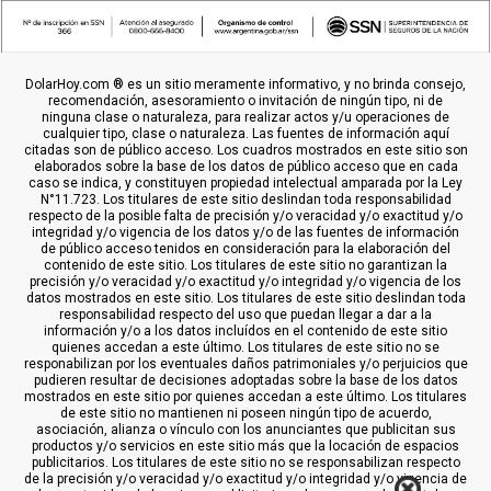
DolarHoy.com ® es un sitio meramente informativo, y no brinda consejo,
recomendación, asesoramiento o invitación de ningún tipo, ni de
ninguna clase o naturaleza, para realizar actos y/u operaciones de
cualquier tipo, clase o naturaleza. Las fuentes de información aquí
citadas son de público acceso. Los cuadros mostrados en este sitio son
elaborados sobre la base de los datos de público acceso que en cada
caso se indica, y constituyen propiedad intelectual amparada por la Ley
N°11.723. Los titulares de este sitio deslindan toda responsabilidad
respecto de la posible falta de precisión y/o veracidad y/o exactitud y/o
integridad y/o vigencia de los datos y/o de las fuentes de información
de público acceso tenidos en consideración para la elaboración del
contenido de este sitio. Los titulares de este sitio no garantizan la
precisión y/o veracidad y/o exactitud y/o integridad y/o vigencia de los
datos mostrados en este sitio. Los titulares de este sitio deslindan toda
responsabilidad respecto del uso que puedan llegar a dar a la
información y/o a los datos incluídos en el contenido de este sitio
quienes accedan a este último. Los titulares de este sitio no se
responabilizan por los eventuales daños patrimoniales y/o perjuicios que
pudieren resultar de decisiones adoptadas sobre la base de los datos
mostrados en este sitio por quienes accedan a este último. Los titulares
de este sitio no mantienen ni poseen ningún tipo de acuerdo,
asociación, alianza o vínculo con los anunciantes que publicitan sus
productos y/o servicios en este sitio más que la locación de espacios
publicitarios. Los titulares de este sitio no se responsabilizan respecto
de la precisión y/o veracidad y/o exactitud y/o integridad y/o vigencia de