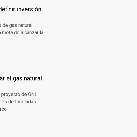
efinir inversión
 de gas natural
a meta de alcanzar la
r el gas natural
el proyecto de GNL
ones de toneladas
rco.