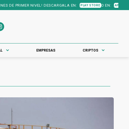
RIMER NIVEL! DESCARGALA EN:
O EN:
PLAY STORE
APP STORE
AL
EMPRESAS
CRIPTOS