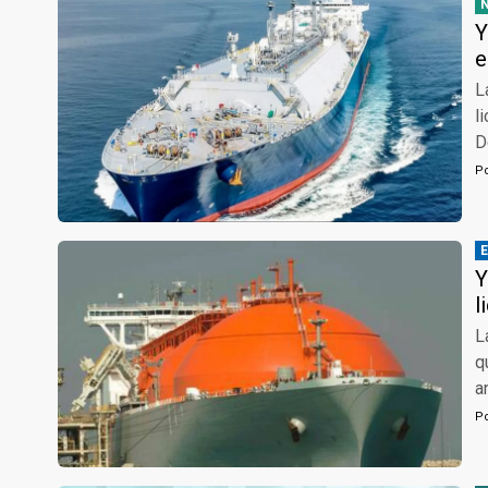
Y
e
L
l
D
P
Y
l
L
q
a
P