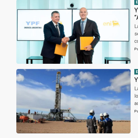
Y
“
L
s
c
P
Y
L
l
a
P